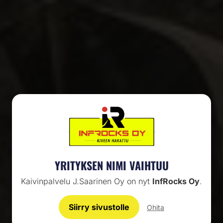
RAKENTAMISTA, KUNNOSSAPITOA JA LIIKENNEJÄRJESTELYÄ
KAIKKI ALKAA VANKALTA
YRITYKSEN NIMI VAIHTUU
POHJALTA
Kaivinpalvelu J.Saarinen Oy on nyt
InfRocks Oy
.
Siirry sivustolle
Ohita
YHTEYSTIEDOT
AJANKOHTAISTA