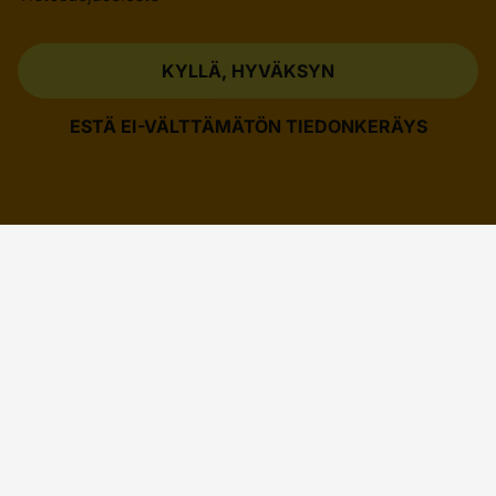
KYLLÄ, HYVÄKSYN
ESTÄ EI-VÄLTTÄMÄTÖN TIEDONKERÄYS
TOIMIALAT